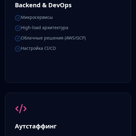
Backend & DevOps
Микросервисы
High-load архитектура
Облачные решения (AWS/GCP)
Настройка CI/CD
Аутстаффинг